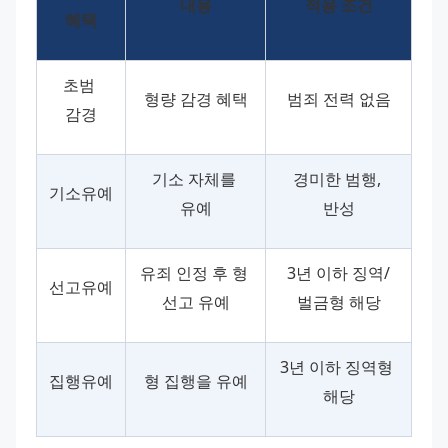
내용
적용 조건
혜택
초범 
형량 감경 혜택
범죄 전력 없음
감경
기소 자체를 
경미한 범행, 
기소유예
유예
반성
유죄 인정 후 형 
3년 이하 징역/
선고유예
선고 유예
벌금형 해당
3년 이하 징역형 
집행유예
형 집행을 유예
해당