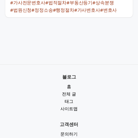
#가사전문변호사
#법적절차
#부동산등기
#상속분쟁
#법원신청
#정정소송
#행정절차
#가사변호사
#변호사
블로그
홈
전체 글
태그
사이트맵
고객센터
문의하기