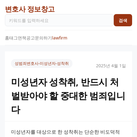
변호사 정보창고
검색
홈
태그
면책공고
문의하기
lawfirm
성범죄변호사-미성년자-성착취
2025년 4월 1일
미성년자 성착취, 반드시 처
벌받아야 할 중대한 범죄입니
다
미성년자를 대상으로 한 성착취는 단순한 비도덕적 