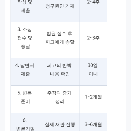
작성 및 
2~4주
청구원인 기재
제출
3. 소장 
법원 접수 후 
접수 및 
2~3주
피고에게 송달
송달
4. 답변서 
피고의 반박 
30일 
제출
내용 확인
이내
5. 변론 
주장과 증거 
1~2개월
준비
정리
6. 
실제 재판 진행
3~6개월
변론기일