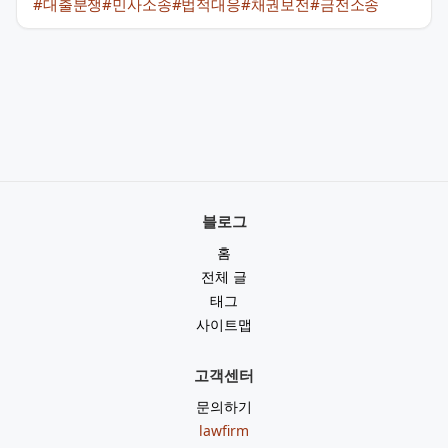
#대출분쟁
#민사소송
#법적대응
#채권보전
#금전소송
블로그
홈
전체 글
태그
사이트맵
고객센터
문의하기
lawfirm