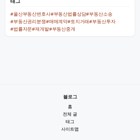
태그
#울산부동산변호사
#부동산법률상담
#부동산소송
#부동산권리분쟁
#매매계약
#토지거래
#부동산투자
#법률자문
#재개발
#부동산중개
블로그
홈
전체 글
태그
사이트맵