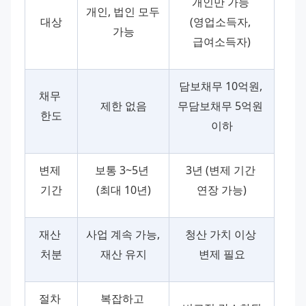
개인만 가능 
개인, 법인 모두 
대상
(영업소득자, 
가능
급여소득자)
담보채무 10억원, 
채무 
제한 없음
무담보채무 5억원 
한도
이하
변제 
보통 3~5년 
3년 (변제 기간 
기간
(최대 10년)
연장 가능)
재산 
사업 계속 가능, 
청산 가치 이상 
처분
재산 유지
변제 필요
절차 
복잡하고 