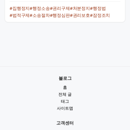
#집행정지
#행정소송
#권리구제
#처분정지
#행정법
#법적구제
#소송절차
#행정심판
#권리보호
#잠정조치
블로그
홈
전체 글
태그
사이트맵
고객센터