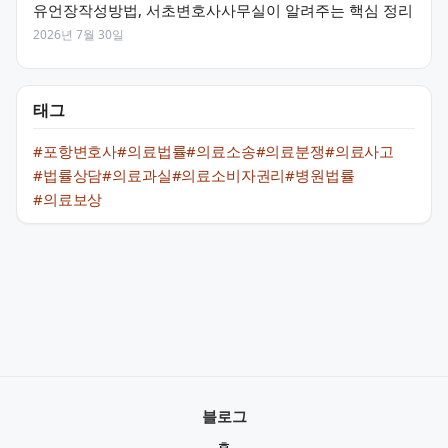
유언장작성방법, 서초변호사사무실이 알려주는 핵심 정리
2026년 7월 30일
태그
#포항변호사
#의료법률
#의료소송
#의료분쟁
#의료사고
#법률상담
#의료과실
#의료소비자권리
#병원법률
#의료보상
블로그
홈