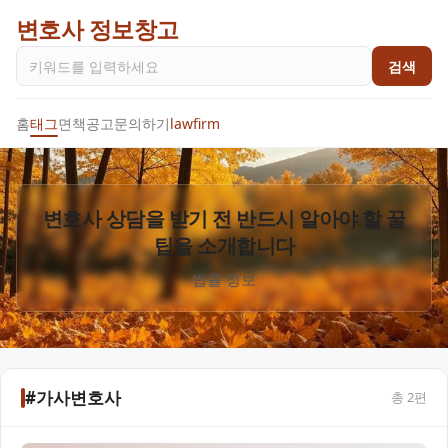
변호사 정보창고
검색
홈
태그
면책공고
문의하기
lawfirm
변호사 상담을 받기 전 반드시 알아야 할 꿀
팁을 소개합니다
법률 정보
#가사변호사
총
2
편