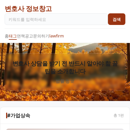
변호사 정보창고
검색
홈
태그
면책공고
문의하기
lawfirm
변호사 상담을 받기 전 반드시 알아야 할 꿀
팁을 소개합니다
법률 정보
#가업상속
총
1
편