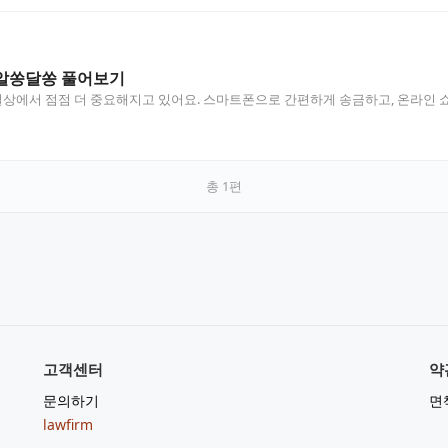
알쏭달쏭 풀어보기
에서 점점 더 중요해지고 있어요. 스마트폰으로 간편하게 송금하고, 온라인 쇼
…
총
1
편
고객센터
약
문의하기
면
lawfirm