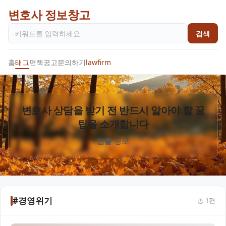
변호사 정보창고
검색
홈
태그
면책공고
문의하기
lawfirm
변호사 상담을 받기 전 반드시 알아야 할 꿀
팁을 소개합니다
법률 정보
#경영위기
총
1
편