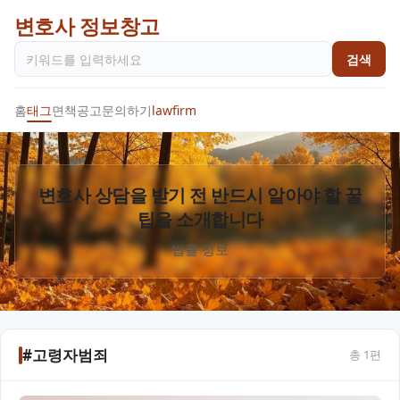
변호사 정보창고
검색
홈
태그
면책공고
문의하기
lawfirm
변호사 상담을 받기 전 반드시 알아야 할 꿀
팁을 소개합니다
법률 정보
#고령자범죄
총
1
편