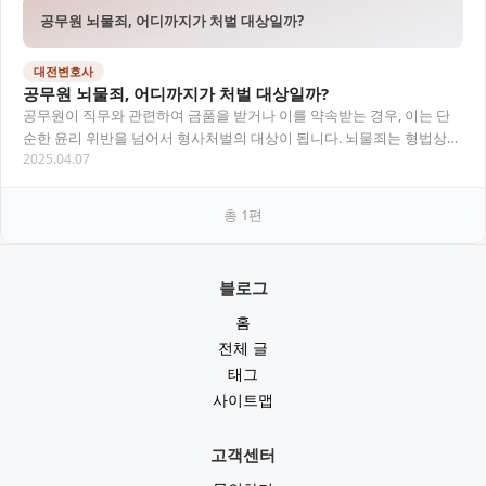
공무원 뇌물죄, 어디까지가 처벌 대상일까?
대전변호사
공무원 뇌물죄, 어디까지가 처벌 대상일까?
공무원이 직무와 관련하여 금품을 받거나 이를 약속받는 경우, 이는 단
순한 윤리 위반을 넘어서 형사처벌의 대상이 됩니다. 뇌물죄는 형법상
2025.04.07
중대한 범죄로 간주되며, 특히 공공의 신뢰를…
총
1
편
블로그
홈
전체 글
태그
사이트맵
고객센터