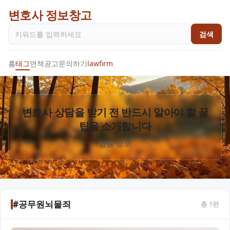
변호사 정보창고
검색
홈
태그
면책공고
문의하기
lawfirm
변호사 상담을 받기 전 반드시 알아야 할 꿀
팁을 소개합니다
법률 정보
#공무원뇌물죄
총
1
편