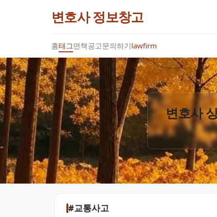
변호사 정보창고
홈
태그
면책공고
문의하기
lawfirm
변호사 상
#교통사고