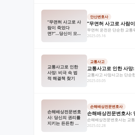
안산변호사
“무면허 사고로 사
“무면허 사고로 사람이
람이 죽었다
무면허 운전은 단순한 교통위
면?”…당신이 모
2025.05.16
등 복잡한 법률 문제…
르는 치명적인 책
임
교통사고
교통사고로 인한
교통사고로 인한 사망:
사망: 비극 속 법
교통사고 사망사고는 단순한
적 해결책 찾기
2025.03.05
협상하거나 소송을 진행하…
손해배상전문변호사
손해배상전문변호
손해배상전문변호사: 
사: 당신의 권리를
손해배상전문변호사는 교통사고
지키는 든든한 동
2025.02.28
복잡한 법률 절차를 대신…
반자