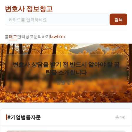
변호사 정보창고
검색
홈
태그
면책공고
문의하기
lawfirm
변호사 상담을 받기 전 반드시 알아야 할 꿀
팁을 소개합니다
법률 정보
#기업법률자문
총
1
편