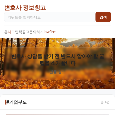
변호사 정보창고
검색
홈
태그
면책공고
문의하기
lawfirm
변호사 상담을 받기 전 반드시 알아야 할 꿀
팁을 소개합니다
법률 정보
#기업부도
총
1
편