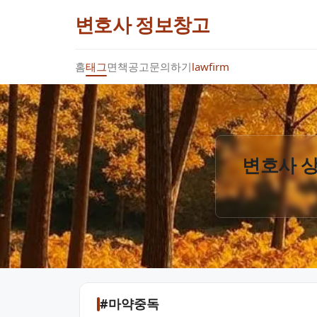
변호사 정보창고
홈
태그
면책공고
문의하기
lawfirm
변호사 상
#마약중독