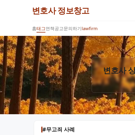
변호사 정보창고
홈
태그
면책공고
문의하기
lawfirm
변호사 상
#무고죄 사례