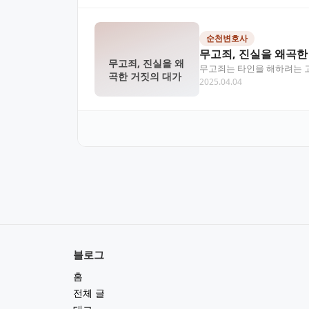
순천변호사
무고죄, 진실을 왜곡한
무고죄, 진실을 왜
무고죄는 타인을 해하려는 고
곡한 거짓의 대가
2025.04.04
력 중요성까지 전반적으…
블로그
홈
전체 글