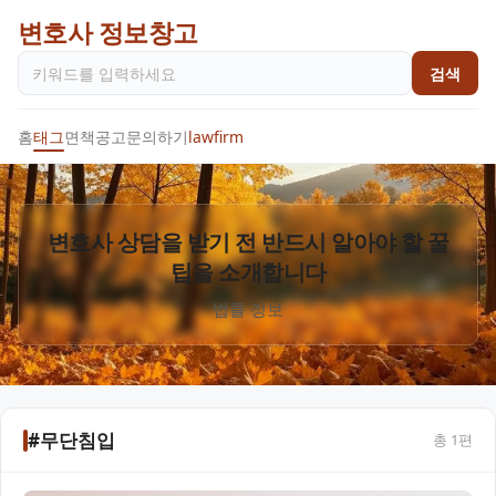
변호사 정보창고
검색
홈
태그
면책공고
문의하기
lawfirm
변호사 상담을 받기 전 반드시 알아야 할 꿀
팁을 소개합니다
법률 정보
#무단침입
총
1
편