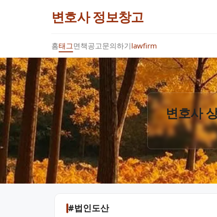
변호사 정보창고
홈
태그
면책공고
문의하기
lawfirm
변호사 상
#법인도산