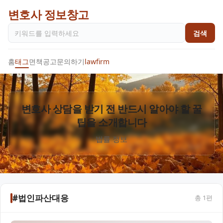
변호사 정보창고
검색
홈
태그
면책공고
문의하기
lawfirm
변호사 상담을 받기 전 반드시 알아야 할 꿀
팁을 소개합니다
법률 정보
#법인파산대응
총
1
편