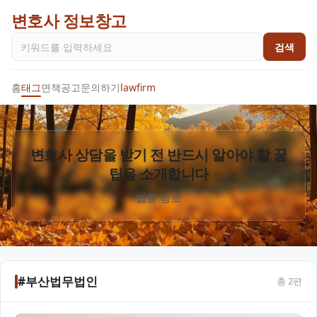
변호사 정보창고
검색
홈
태그
면책공고
문의하기
lawfirm
변호사 상담을 받기 전 반드시 알아야 할 꿀
팁을 소개합니다
법률 정보
#부산법무법인
총
2
편