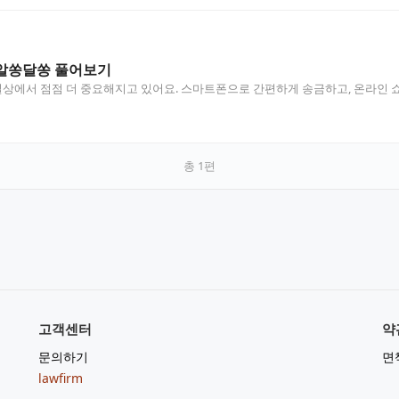
알쏭달쏭 풀어보기
에서 점점 더 중요해지고 있어요. 스마트폰으로 간편하게 송금하고, 온라인 쇼
…
총
1
편
고객센터
약
문의하기
면
lawfirm