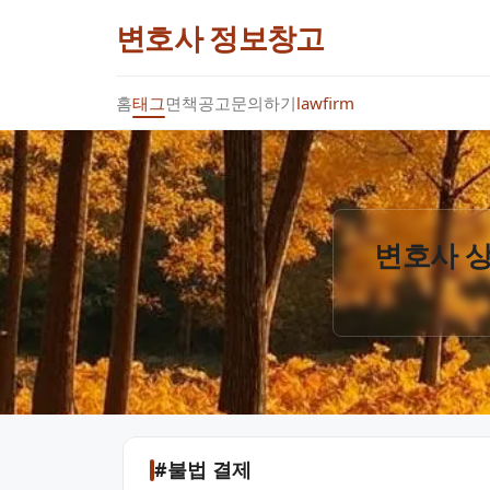
변호사 정보창고
홈
태그
면책공고
문의하기
lawfirm
변호사 상
#불법 결제