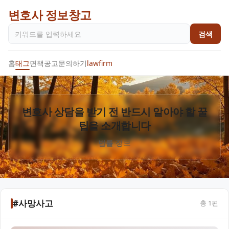
변호사 정보창고
검색
홈
태그
면책공고
문의하기
lawfirm
변호사 상담을 받기 전 반드시 알아야 할 꿀
팁을 소개합니다
법률 정보
#사망사고
총
1
편