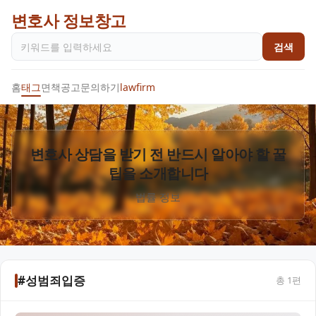
변호사 정보창고
검색
홈
태그
면책공고
문의하기
lawfirm
변호사 상담을 받기 전 반드시 알아야 할 꿀
팁을 소개합니다
법률 정보
#성범죄입증
총
1
편