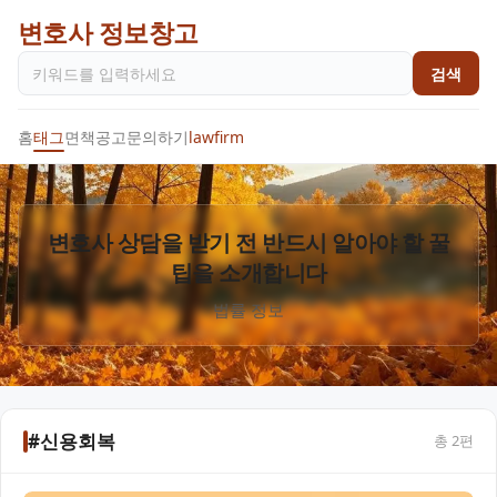
변호사 정보창고
검색
홈
태그
면책공고
문의하기
lawfirm
변호사 상담을 받기 전 반드시 알아야 할 꿀
팁을 소개합니다
법률 정보
#신용회복
총
2
편