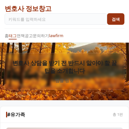
변호사 정보창고
검색
홈
태그
면책공고
문의하기
lawfirm
변호사 상담을 받기 전 반드시 알아야 할 꿀
팁을 소개합니다
법률 정보
#유가족
총
1
편