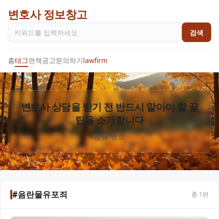
변호사 정보창고
검색
홈
태그
면책공고
문의하기
lawfirm
변호사 상담을 받기 전 반드시 알아야 할 꿀
팁을 소개합니다
법률 정보
#음란물유포죄
총
1
편