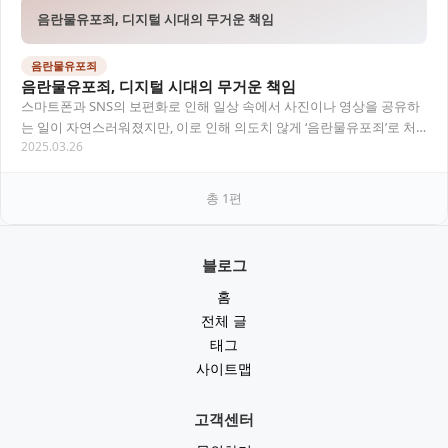
음란물유포죄, 디지털 시대의 무거운 책임
음란물유포죄
음란물유포죄, 디지털 시대의 무거운 책임
스마트폰과 SNS의 보편화로 인해 일상 속에서 사진이나 영상을 공유하
는 일이 자연스러워졌지만, 이로 인해 의도치 않게 ‘음란물유포죄’로 처
2025.03.26
벌받는 사례도 점점 증가하고 있습니다. 단…
총
1
편
블로그
홈
전체 글
태그
사이트맵
고객센터