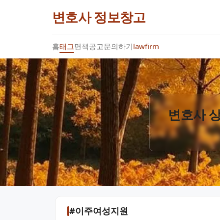
변호사 정보창고
홈
태그
면책공고
문의하기
lawfirm
변호사 상
#이주여성지원