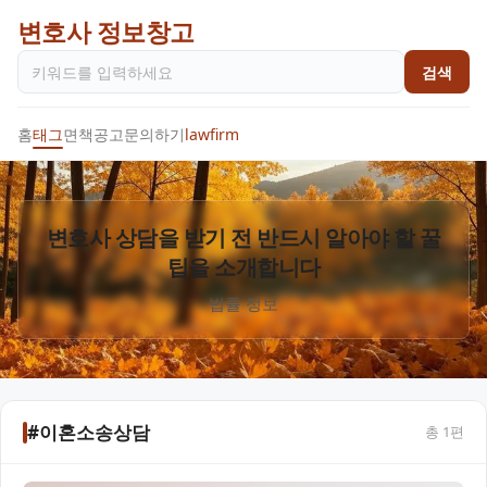
변호사 정보창고
검색
홈
태그
면책공고
문의하기
lawfirm
변호사 상담을 받기 전 반드시 알아야 할 꿀
팁을 소개합니다
법률 정보
#이혼소송상담
총
1
편