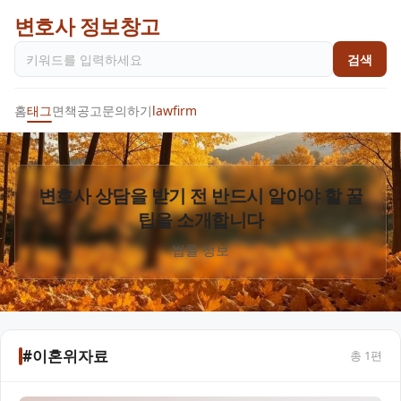
변호사 정보창고
검색
홈
태그
면책공고
문의하기
lawfirm
변호사 상담을 받기 전 반드시 알아야 할 꿀
팁을 소개합니다
법률 정보
#이혼위자료
총
1
편