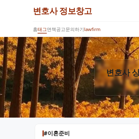
변호사 정보창고
홈
태그
면책공고
문의하기
lawfirm
변호사 상
#이혼준비