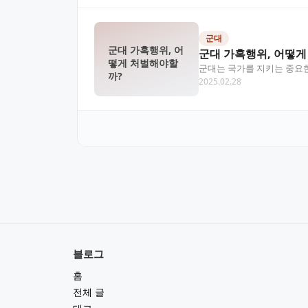
군대
군대 가혹행위, 어
군대 가혹행위, 어떻게
떻게 처벌해야할
군대는 국가를 지키는 중요한
까?
2025.02.28
사건까지, 군대 내…
블로그
홈
전체 글