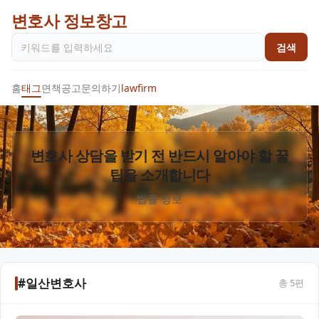
변호사 정보창고
검색
홈
태그
면책공고
문의하기
lawfirm
변호사 상담을 받기 전 반드시 알아야 할 꿀
팁을 소개합니다
법률 정보
#일산변호사
총
5
편