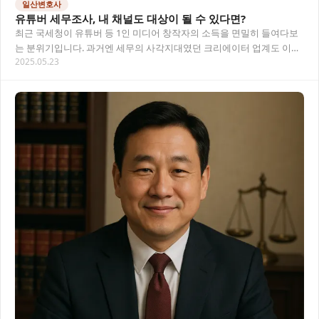
일산변호사
유튜버 세무조사, 내 채널도 대상이 될 수 있다면?
최근 국세청이 유튜버 등 1인 미디어 창작자의 소득을 면밀히 들여다보
는 분위기입니다. 과거엔 세무의 사각지대였던 크리에이터 업계도 이제
2025.05.23
는 투명한 소득 신고가 기본이 되었습니다. 특…