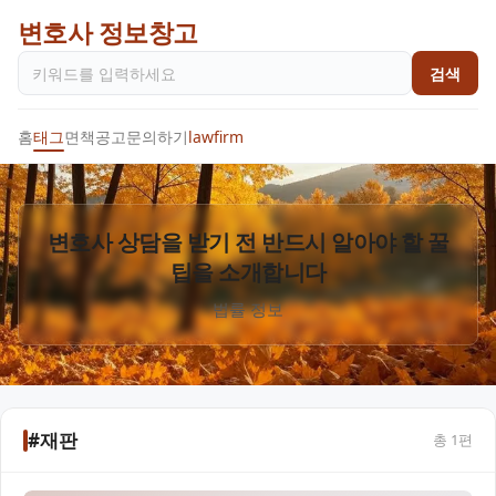
변호사 정보창고
검색
홈
태그
면책공고
문의하기
lawfirm
변호사 상담을 받기 전 반드시 알아야 할 꿀
팁을 소개합니다
법률 정보
#재판
총
1
편