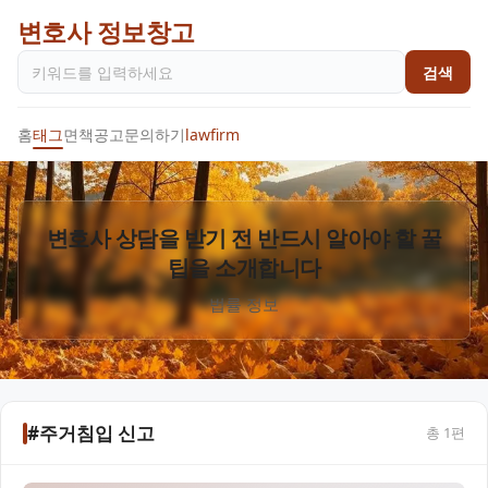
변호사 정보창고
검색
홈
태그
면책공고
문의하기
lawfirm
변호사 상담을 받기 전 반드시 알아야 할 꿀
팁을 소개합니다
법률 정보
#주거침입 신고
총
1
편