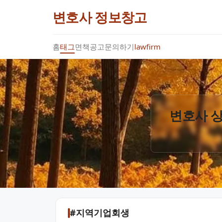
변호사 정보창고
홈
태그
면책공고
문의하기
lawfirm
변호사 상
#지역기업회생