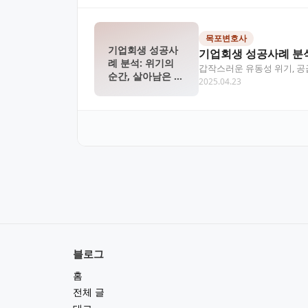
목포변호사
기업회생 성공사
기업회생 성공사례 분석
례 분석: 위기의
갑작스러운 유동성 위기, 공
순간, 살아남은 기
2025.04.23
니다. 이 글에서…
업들의 전략
블로그
홈
전체 글