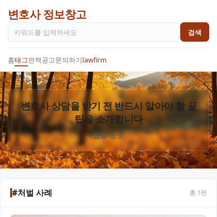
변호사 정보창고
검색
홈
태그
면책공고
문의하기
lawfirm
변호사 상담을 받기 전 반드시 알아야 할 꿀
팁을 소개합니다
법률 정보
#처벌 사례
총
1
편