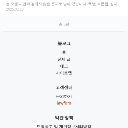
는 오랜 시간 해결되지 않은 문제로 남아 있습니다. 폭행, 괴롭힘, 심지어
2025.02.28
생명을 위협하는 사건까지, 군대 내…
총
3
편
블로그
홈
전체 글
태그
사이트맵
고객센터
문의하기
lawfirm
약관·정책
면책공고 및 개인정보처리방침