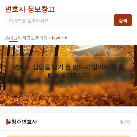
변호사 정보창고
검색
홈
태그
면책공고
문의하기
lawfirm
변호사 상담을 받기 전 반드시 알아야 할 꿀
팁을 소개합니다
법률 정보
#청주변호사
총
3
편