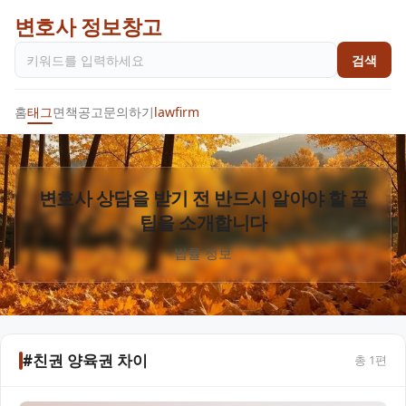
변호사 정보창고
검색
홈
태그
면책공고
문의하기
lawfirm
변호사 상담을 받기 전 반드시 알아야 할 꿀
팁을 소개합니다
법률 정보
#친권 양육권 차이
총
1
편