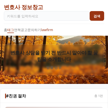
변호사 정보창고
검색
홈
태그
면책공고
문의하기
lawfirm
변호사 상담을 받기 전 반드시 알아야 할 꿀
팁을 소개합니다
법률 정보
#친권 절차
총
1
편