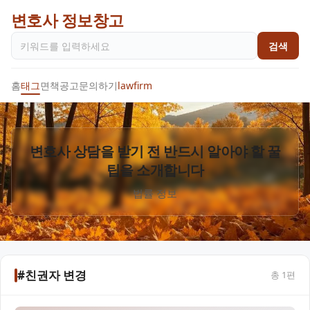
변호사 정보창고
검색
홈
태그
면책공고
문의하기
lawfirm
변호사 상담을 받기 전 반드시 알아야 할 꿀
팁을 소개합니다
법률 정보
#친권자 변경
총
1
편