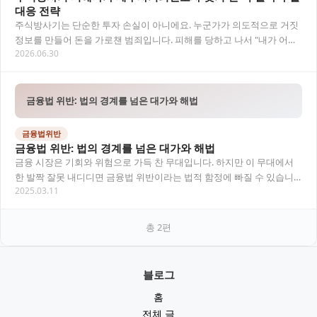
대응 전략
주식방사기는 단순한 투자 손실이 아니에요. 누군가가 의도적으로 거짓
정보를 만들어 돈을 가로챈 범죄입니다. 피해를 당하고 나서 "내가 어리
2026.06.30
석었나"라고 자책하는 분들이 많은데, 그럴…
금융법 위반: 법의 경계를 넘은 대가와 해법
금융법위반
금융법 위반: 법의 경계를 넘은 대가와 해법
금융 시장은 기회와 위험으로 가득 찬 무대입니다. 하지만 이 무대에서
한 발짝 잘못 내디디면 금융법 위반이라는 법적 함정에 빠질 수 있습니
2025.03.11
다. 변호사로서 수많은 의뢰인을 만나며 깨…
총
2
편
블로그
홈
전체 글