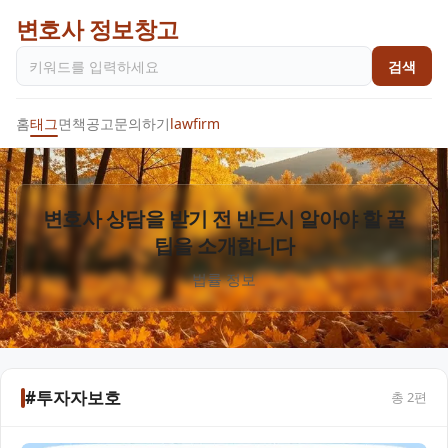
변호사 정보창고
검색
홈
태그
면책공고
문의하기
lawfirm
변호사 상담을 받기 전 반드시 알아야 할 꿀
팁을 소개합니다
법률 정보
#투자자보호
총
2
편