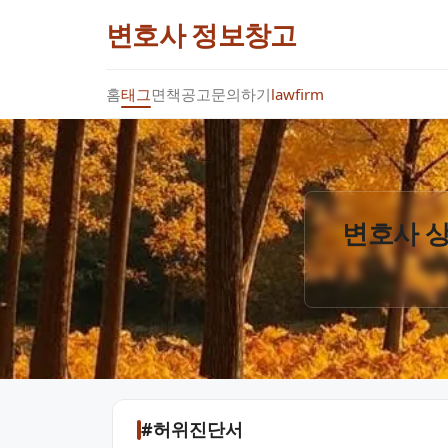
변호사 정보창고
홈
태그
면책공고
문의하기
lawfirm
변호사 상
#허위진단서