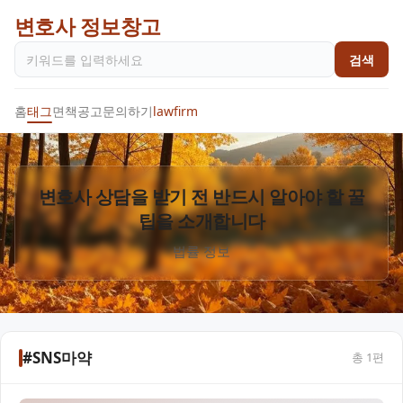
변호사 정보창고
검색
홈
태그
면책공고
문의하기
lawfirm
변호사 상담을 받기 전 반드시 알아야 할 꿀
팁을 소개합니다
법률 정보
#SNS마약
총
1
편