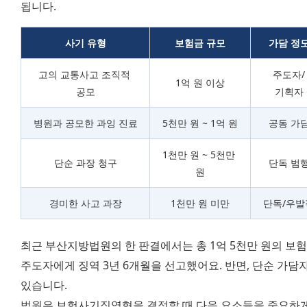
됩니다.
사기 유형
보험금 규모
가담 정
고의 교통사고 조직적 
주도자/
1억 원 이상
공모
기획자
병원과 공모한 과잉 진료
5천만 원 ~ 1억 원
공동 가
1천만 원 ~ 5천만 
단순 과장 청구
단독 범
원
경미한 사고 과장
1천만 원 미만
단독/우발
최근 부산지방법원의 한 판결에서는 총 1억 5천만 원의 보
주도자에게 징역 3년 6개월을 선고했어요. 반면, 단순 가
있습니다.
법원은 보험사기징역형을 결정할 때 다음 요소들을 중요하게