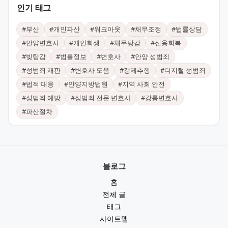
인기 태그
#
부산
#
개인파산
#
워크아웃
#
채무조정
#
법률상담
#
안양변호사
#
개인회생
#
채무탕감
#
신용회복
#
빚탕감
#
법률정보
#
변호사
#
안양 성범죄
#
성범죄 재판
#
변호사 도움
#
강제추행
#
디지털 성범죄
#
법적 대응
#
안양지방법원
#
지역 사회 안전
#
성범죄 예방
#
성범죄 전문 변호사
#
강릉변호사
#
파산절차
블로그
홈
전체 글
태그
사이트맵