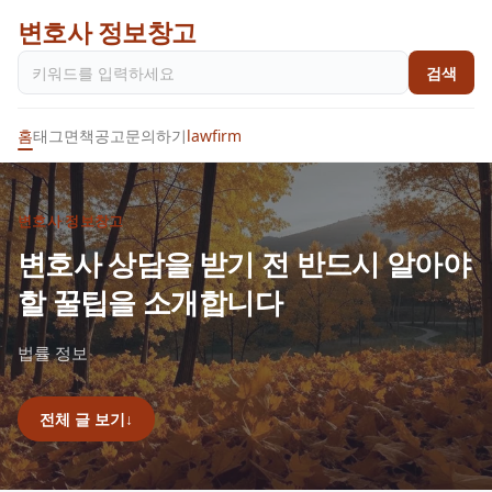
변호사 정보창고
검색
홈
태그
면책공고
문의하기
lawfirm
변호사 정보창고
변호사 상담을 받기 전 반드시 알아야
할 꿀팁을 소개합니다
법률 정보
전체 글 보기
↓