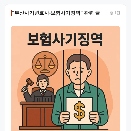
"부산사기변호사-보험사기징역" 관련 글
총
1
편