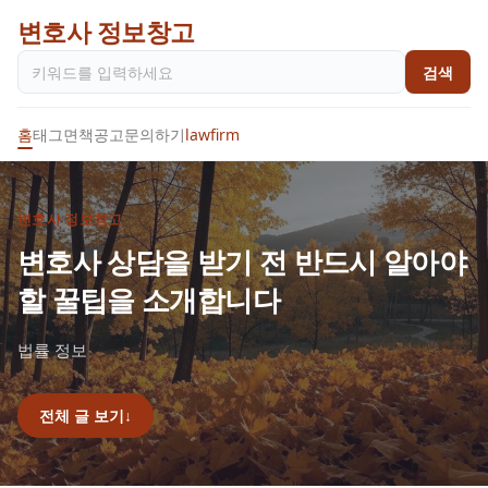
변호사 정보창고
검색
홈
태그
면책공고
문의하기
lawfirm
변호사 정보창고
변호사 상담을 받기 전 반드시 알아야
할 꿀팁을 소개합니다
법률 정보
전체 글 보기
↓