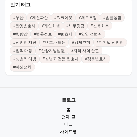
인기 태그
#
부산
#
개인파산
#
워크아웃
#
채무조정
#
법률상담
#
안양변호사
#
개인회생
#
채무탕감
#
신용회복
#
빚탕감
#
법률정보
#
변호사
#
안양 성범죄
#
성범죄 재판
#
변호사 도움
#
강제추행
#
디지털 성범죄
#
법적 대응
#
안양지방법원
#
지역 사회 안전
#
성범죄 예방
#
성범죄 전문 변호사
#
강릉변호사
#
파산절차
블로그
홈
전체 글
태그
사이트맵