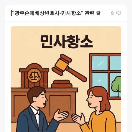
"광주손해배상변호사-민사항소" 관련 글
총
1
편